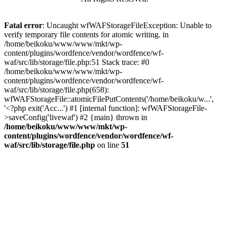
Fatal error
: Uncaught wfWAFStorageFileException: Unable to
verify temporary file contents for atomic writing. in
/home/beikoku/www/www/mkt/wp-
content/plugins/wordfence/vendor/wordfence/wf-
waf/src/lib/storage/file.php:51 Stack trace: #0
/home/beikoku/www/www/mkt/wp-
content/plugins/wordfence/vendor/wordfence/wf-
waf/src/lib/storage/file.php(658):
wfWAFStorageFile::atomicFilePutContents('/home/beikoku/w...',
'<?php exit('Acc...') #1 [internal function]: wfWAFStorageFile-
>saveConfig('livewaf') #2 {main} thrown in
/home/beikoku/www/www/mkt/wp-
content/plugins/wordfence/vendor/wordfence/wf-
waf/src/lib/storage/file.php
on line
51